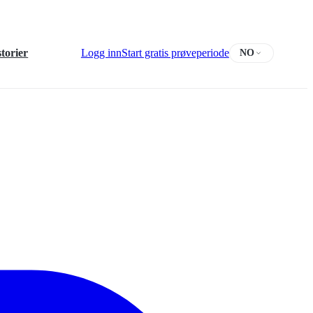
torier
Logg inn
Start gratis prøveperiode
NO