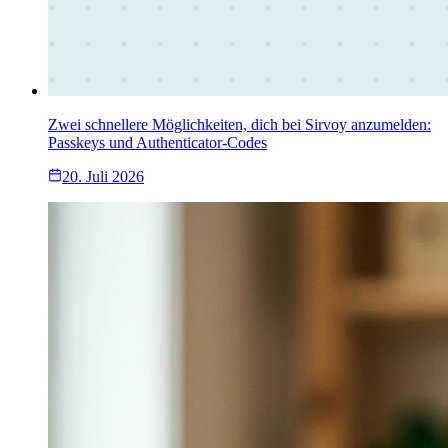
Zwei schnellere Möglichkeiten, dich bei Sirvoy anzumelden:
Passkeys und Authenticator-Codes
20. Juli 2026