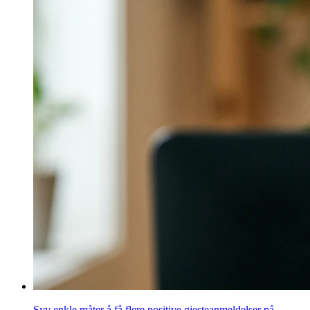
Syv enkle måter å få flere positive gjesteanmeldelser på