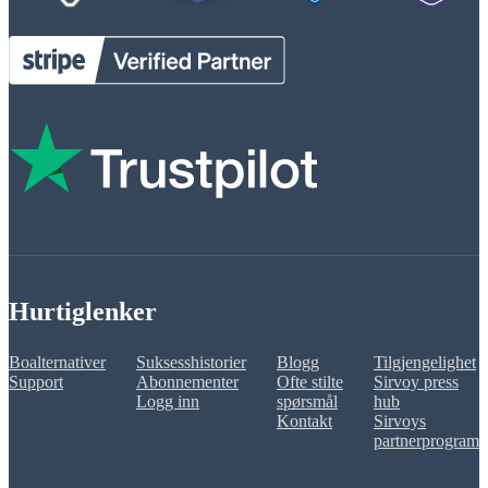
Hurtiglenker
Boalternativer
Suksesshistorier
Blogg
Tilgjengelighet
Support
Abonnementer
Ofte stilte
Sirvoy press
Logg inn
spørsmål
hub
Kontakt
Sirvoys
partnerprogram