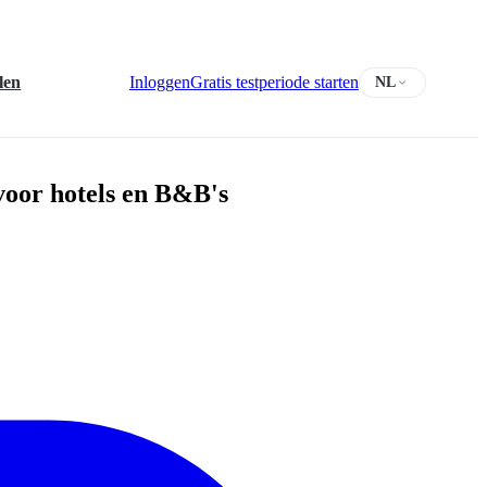
len
Inloggen
Gratis testperiode starten
NL
voor hotels en B&B's