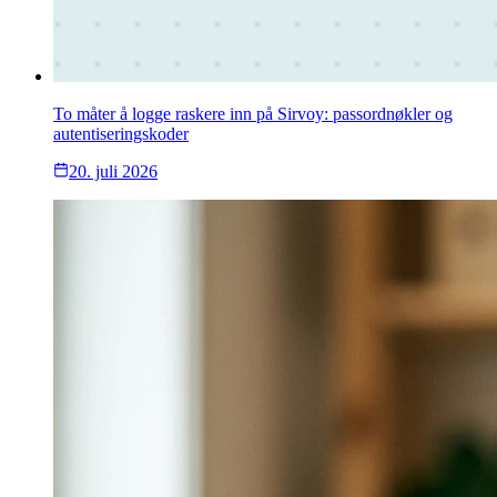
To måter å logge raskere inn på Sirvoy: passordnøkler og
autentiseringskoder
20. juli 2026