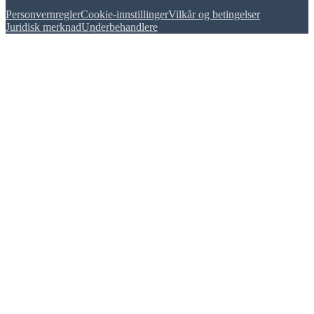
Personvernregler
Cookie-innstillinger
Vilkår og betingelser
Juridisk merknad
Underbehandlere