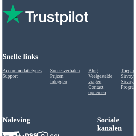
Snelle links
Accommodatietypes
Succesverhalen
Blog
Toegank
Support
Prijzen
Veelgestelde
Sirvoy 
Inloggen
vragen
Sirvoy A
Contact
Progra
opnemen
Naleving
Sociale
kanalen