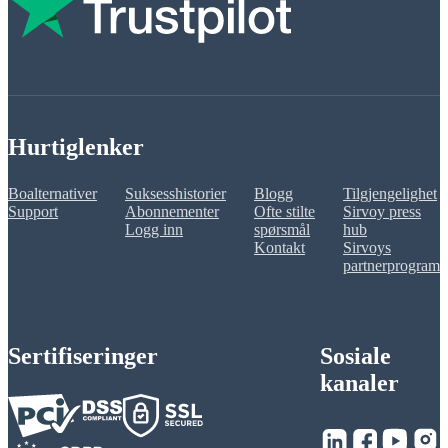
Hurtiglenker
Boalternativer
Suksesshistorier
Blogg
Tilgjengelighet
Support
Abonnementer
Ofte stilte
Sirvoy press
Logg inn
spørsmål
hub
Kontakt
Sirvoys
partnerprogram
Sertifiseringer
Sosiale
kanaler