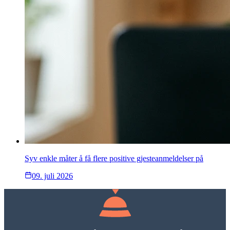
Syv enkle måter å få flere positive gjesteanmeldelser på
09. juli 2026