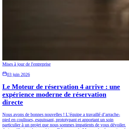
Mises à jour de l'entreprise
03 juin 2026
Le Moteur de réservation 4 arrive : une
expérience moderne de réservation
directe
Nous avons de bonnes nouvelles ! L’équipe a travaillé d’arrache-
pied en coulisses, esquissant, prototypant et apportant un soin
particulier à un projet que nous sommes impatients de vous dévoiler.