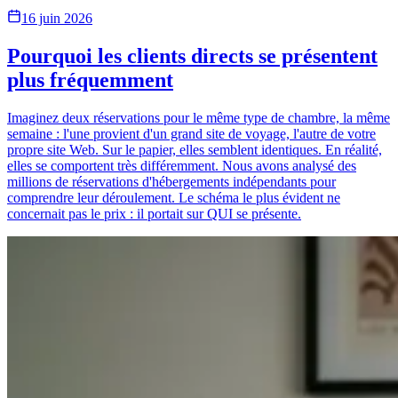
16 juin 2026
Pourquoi les clients directs se présentent
plus fréquemment
Imaginez deux réservations pour le même type de chambre, la même
semaine : l'une provient d'un grand site de voyage, l'autre de votre
propre site Web. Sur le papier, elles semblent identiques. En réalité,
elles se comportent très différemment. Nous avons analysé des
millions de réservations d'hébergements indépendants pour
comprendre leur déroulement. Le schéma le plus évident ne
concernait pas le prix : il portait sur QUI se présente.