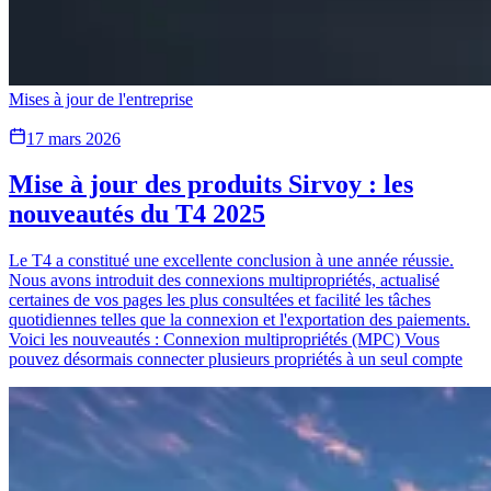
Mises à jour de l'entreprise
17 mars 2026
Mise à jour des produits Sirvoy : les
nouveautés du T4 2025
Le T4 a constitué une excellente conclusion à une année réussie.
Nous avons introduit des connexions multipropriétés, actualisé
certaines de vos pages les plus consultées et facilité les tâches
quotidiennes telles que la connexion et l'exportation des paiements.
Voici les nouveautés : Connexion multipropriétés (MPC) Vous
pouvez désormais connecter plusieurs propriétés à un seul compte