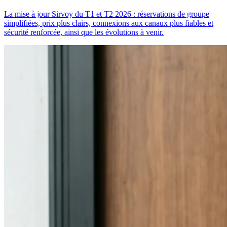
La mise à jour Sirvoy du T1 et T2 2026 : réservations de groupe
simplifiées, prix plus clairs, connexions aux canaux plus fiables et
sécurité renforcée, ainsi que les évolutions à venir.