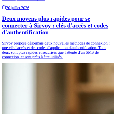
20 juillet 2026
Deux moyens plus rapides pour se
connecter à Sirvoy : clés d'accès et codes
d'authentification
Sirvoy propose désormais deux nouvelles méthodes de connexion :
une clé d'accès et des codes d'application d'authentification. Tous
deux sont plus rapides et sécurisés que l'attente d'un SMS de
connexion, et sont prêts à être utilisés.