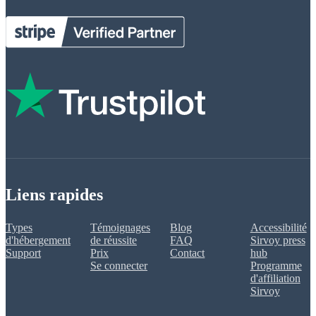
Liens rapides
Types
Témoignages
Blog
Accessibilité
d'hébergement
de réussite
FAQ
Sirvoy press
Support
Prix
Contact
hub
Se connecter
Programme
d'affiliation
Sirvoy