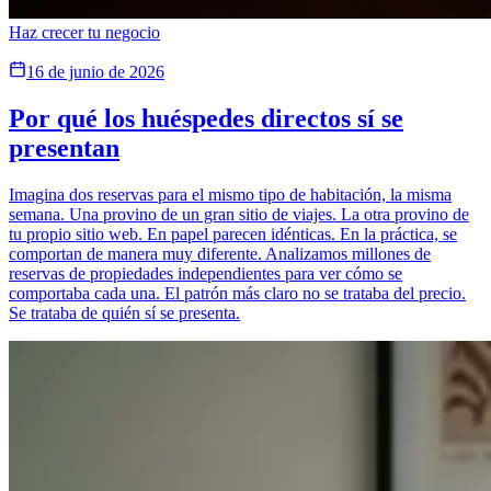
Haz crecer tu negocio
16 de junio de 2026
Por qué los huéspedes directos sí se
presentan
Imagina dos reservas para el mismo tipo de habitación, la misma
semana. Una provino de un gran sitio de viajes. La otra provino de
tu propio sitio web. En papel parecen idénticas. En la práctica, se
comportan de manera muy diferente. Analizamos millones de
reservas de propiedades independientes para ver cómo se
comportaba cada una. El patrón más claro no se trataba del precio.
Se trataba de quién sí se presenta.