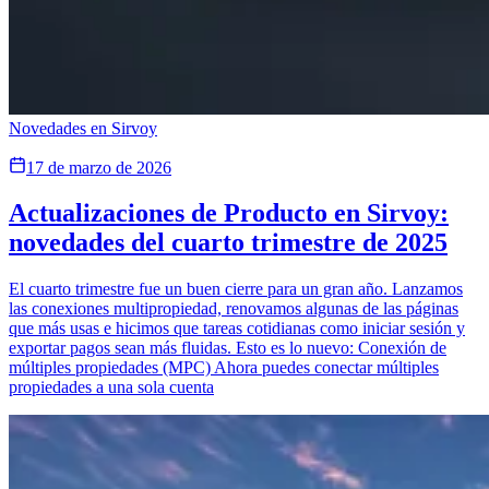
Novedades en Sirvoy
17 de marzo de 2026
Actualizaciones de Producto en Sirvoy:
novedades del cuarto trimestre de 2025
El cuarto trimestre fue un buen cierre para un gran año. Lanzamos
las conexiones multipropiedad, renovamos algunas de las páginas
que más usas e hicimos que tareas cotidianas como iniciar sesión y
exportar pagos sean más fluidas. Esto es lo nuevo: Conexión de
múltiples propiedades (MPC) Ahora puedes conectar múltiples
propiedades a una sola cuenta