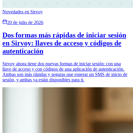
Novedades en Sirvoy
20 de julio de 2026
Dos formas más rápidas de iniciar sesión
en Sirvoy: llaves de acceso y códigos de
autenticación
Sirvoy ahora tiene dos nuevas formas de iniciar sesión: con una
llave de acceso y con códigos de una aplicación de autenticación.
Ambas son más rápidas y seguras que esperar un SMS de inicio de
sesión, y ambas ya están disponibles para ti.