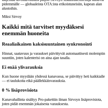
pidemmälle — globaaleista OTA:ista erikoistuneisiin, kapean alan
alustoihin.
Miksi Sirvoy
Kaikki mitä tarvitset myydäksesi
enemmän huoneita
Reaaliaikainen kaksisuuntainen synkronointi
Hinnat, saatavuus ja varaukset päivittyvät automaattisesti molempiin
suuntiin, joten kalenterisi on aina ajan tasalla.
Ei enää ylivarauksia
Kun huone myydään yhdessä kanavassa, se päivittyy heti kaikkialle
— ei taulukoita eikä päällekkäisvarauksia.
0 % lisäprovisiota
Kanavahallinta sisältyy Pro-pakettiin ilman Sirvoyn lisäprovisiota,
joten pidät enemmän jokaisesta varauksesta.