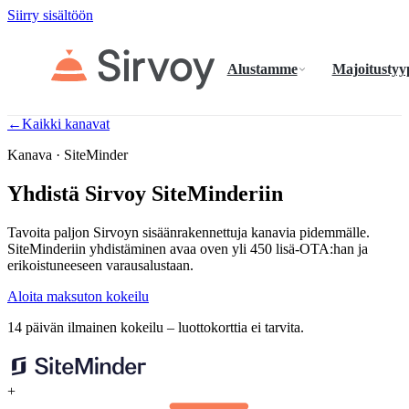
Siirry sisältöön
Alustamme
Majoitustyy
←
Kaikki kanavat
Kanava · SiteMinder
Yhdistä Sirvoy SiteMinderiin
Tavoita paljon Sirvoyn sisäänrakennettuja kanavia pidemmälle.
SiteMinderiin yhdistäminen avaa oven yli 450 lisä-OTA:han ja
erikoistuneeseen varausalustaan.
Aloita maksuton kokeilu
14 päivän ilmainen kokeilu – luottokorttia ei tarvita.
+