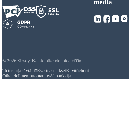
media
© 2026 Sirvoy. Kaikki oikeudet pidätetään.
Tietosuojakäytäntö
Evästeasetukset
Käyttöehdot
Oikeudellinen huomautus
Alihankkijat