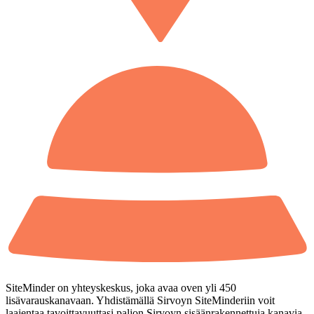
SiteMinder on yhteyskeskus, joka avaa oven yli 450
lisävarauskanavaan. Yhdistämällä Sirvoyn SiteMinderiin voit
laajentaa tavoittavuuttasi paljon Sirvoyn sisäänrakennettuja kanavia