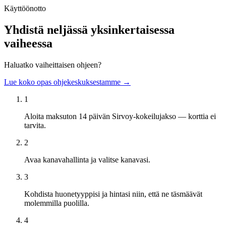
Käyttöönotto
Yhdistä neljässä yksinkertaisessa
vaiheessa
Haluatko vaiheittaisen ohjeen?
Lue koko opas ohjekeskuksestamme →
1
Aloita maksuton 14 päivän Sirvoy-kokeilujakso — korttia ei
tarvita.
2
Avaa kanavahallinta ja valitse kanavasi.
3
Kohdista huonetyyppisi ja hintasi niin, että ne täsmäävät
molemmilla puolilla.
4