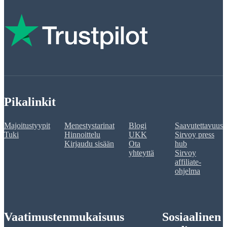
Pikalinkit
Majoitustyypit
Menestystarinat
Blogi
Saavutettavuus
Tuki
Hinnoittelu
UKK
Sirvoy press
Kirjaudu sisään
Ota
hub
yhteyttä
Sirvoy
affiliate-
ohjelma
Vaatimustenmukaisuus
Sosiaalinen