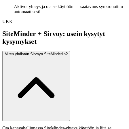
Aktivoi yhteys ja ota se käyttöön — saatavuus synkronoituu
automaattisesti.
UKK
SiteMinder + Sirvoy: usein kysytyt
kysymykset
Miten yhdistän Sirvoyn SiteMinderiin?
Ota kanavahallinnassa SiteMinder-yhteys käyttöön ja liitä se