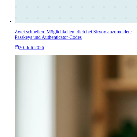
Zwei schnellere Möglichkeiten, dich bei Sirvoy anzumelden:
Passkeys und Authenticator-Codes
20. Juli 2026