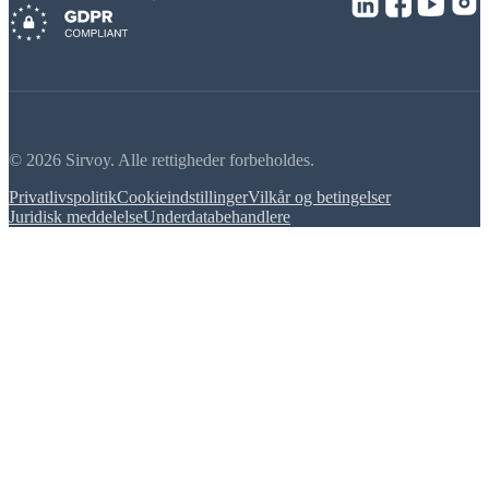
© 2026 Sirvoy. Alle rettigheder forbeholdes.
Privatlivspolitik
Cookieindstillinger
Vilkår og betingelser
Juridisk meddelelse
Underdatabehandlere