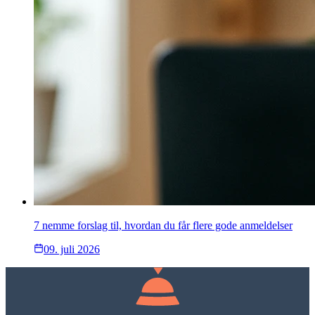
7 nemme forslag til, hvordan du får flere gode anmeldelser
09. juli 2026