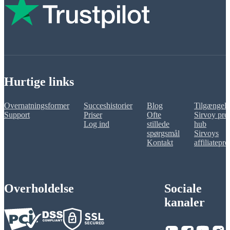
Hurtige links
Overnatningsformer
Succeshistorier
Blog
Tilgængeli
Support
Priser
Ofte
Sirvoy pre
Log ind
stillede
hub
spørgsmål
Sirvoys
Kontakt
affiliatepr
Overholdelse
Sociale
kanaler