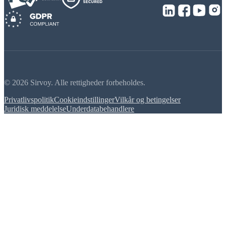
© 2026 Sirvoy. Alle rettigheder forbeholdes.
Privatlivspolitik
Cookieindstillinger
Vilkår og betingelser
Juridisk meddelelse
Underdatabehandlere