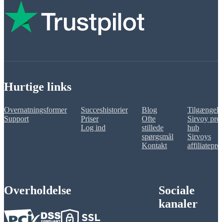
Hurtige links
Overnatningsformer
Succeshistorier
Blog
Tilgængeli
Support
Priser
Ofte
Sirvoy pre
Log ind
stillede
hub
spørgsmål
Sirvoys
Kontakt
affiliatepr
Overholdelse
Sociale
kanaler