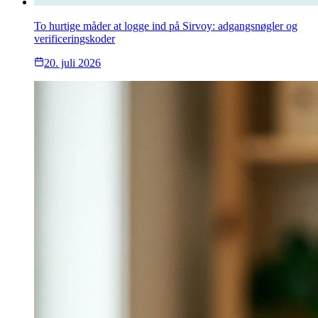
To hurtige måder at logge ind på Sirvoy: adgangsnøgler og
verificeringskoder
20. juli 2026