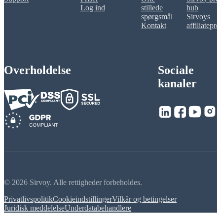
Log ind
stillede
hub
spørgsmål
Sirvoys
Kontakt
affiliatepr
Overholdelse
Sociale
kanaler
© 2026 Sirvoy. Alle rettigheder forbeholdes.
Privatlivspolitik
Cookieindstillinger
Vilkår og betingelser
Juridisk meddelelse
Underdatabehandlere