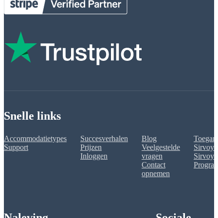
Snelle links
Accommodatietypes
Succesverhalen
Blog
Toegank
Support
Prijzen
Veelgestelde
Sirvoy 
Inloggen
vragen
Sirvoy A
Contact
Progra
opnemen
Naleving
Sociale