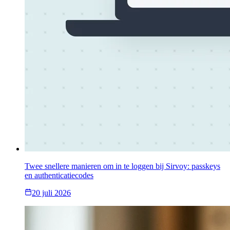
Twee snellere manieren om in te loggen bij Sirvoy: passkeys
en authenticatiecodes
20 juli 2026