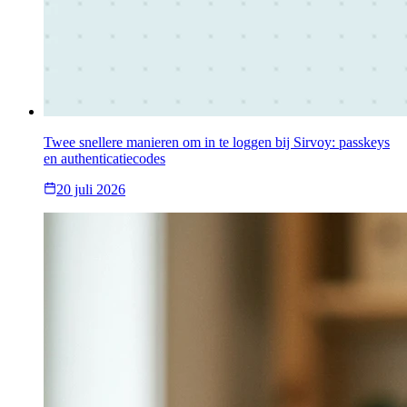
Twee snellere manieren om in te loggen bij Sirvoy: passkeys
en authenticatiecodes
20 juli 2026