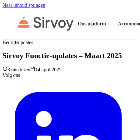
Naar inhoud springen
Ons platform
Accommod
Bedrijfsupdates
Sirvoy Functie-updates – Maart 2025
3 min lezen
14 april 2025
Volg ons