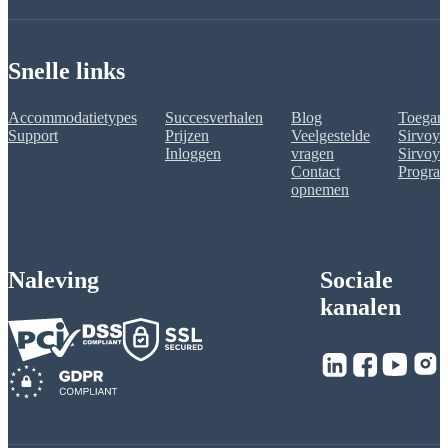
Snelle links
Accommodatietypes
Succesverhalen
Blog
Toegank
Support
Prijzen
Veelgestelde
Sirvoy 
Inloggen
vragen
Sirvoy A
Contact
Progra
opnemen
Naleving
Sociale
kanalen