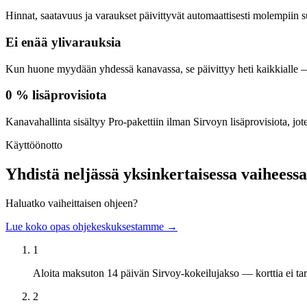
Hinnat, saatavuus ja varaukset päivittyvät automaattisesti molempiin suu
Ei enää ylivarauksia
Kun huone myydään yhdessä kanavassa, se päivittyy heti kaikkialle — 
0 % lisäprovisiota
Kanavahallinta sisältyy Pro-pakettiin ilman Sirvoyn lisäprovisiota, jo
Käyttöönotto
Yhdistä neljässä yksinkertaisessa vaiheessa
Haluatko vaiheittaisen ohjeen?
Lue koko opas ohjekeskuksestamme →
1
Aloita maksuton 14 päivän Sirvoy-kokeilujakso — korttia ei tar
2