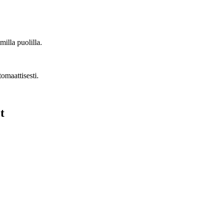
illa puolilla.
omaattisesti.
t