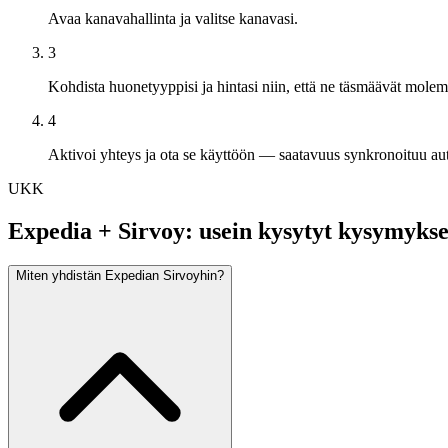
Avaa kanavahallinta ja valitse kanavasi.
3
Kohdista huonetyyppisi ja hintasi niin, että ne täsmäävät molemm
4
Aktivoi yhteys ja ota se käyttöön — saatavuus synkronoituu aut
UKK
Expedia + Sirvoy: usein kysytyt kysymykse
Miten yhdistän Expedian Sirvoyhin?