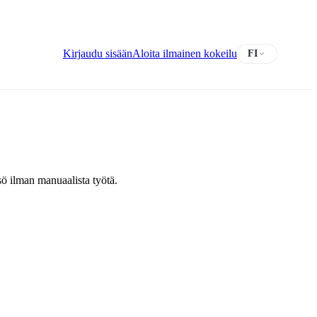
Kirjaudu sisään
Aloita ilmainen kokeilu
FI
sö ilman manuaalista työtä.