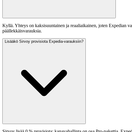
Kyllä. Yhteys on kaksisuuntainen ja reaaliaikainen, joten Expedian var
päällekkäisvarauksia.
Lisääkö Sirvoy provisiota Expedia-varauksiin?
Sirvoy lisää 0 % provisiota; kanavahallinta on osa Pro-pakettia. Ex