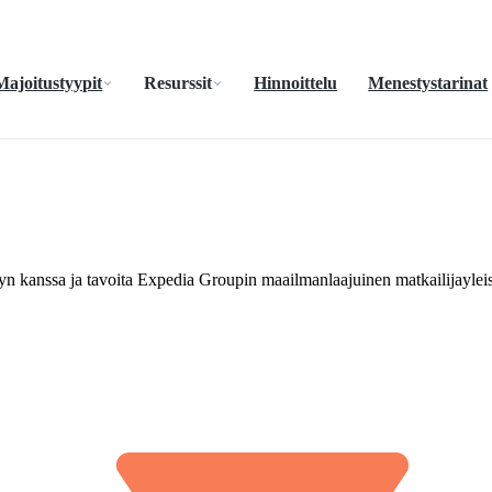
Majoitustyypit
Resurssit
Hinnoittelu
Menestystarinat
oyn kanssa ja tavoita Expedia Groupin maailmanlaajuinen matkailijaylei