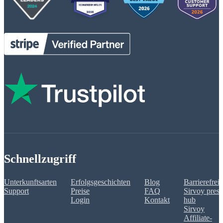
Schnellzugriff
Unterkunftsarten
Erfolgsgeschichten
Blog
Barrierefreih
Support
Preise
FAQ
Sirvoy press
Login
Kontakt
hub
Sirvoy
Affiliate-