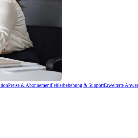
tion
Preise & Abonnement
Fehlerbehebung & Support
Erweiterte Anwen