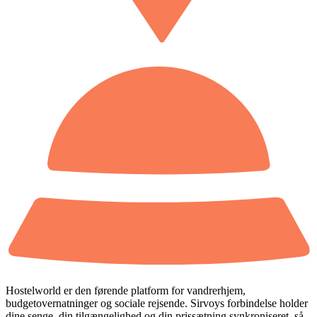
Hostelworld er den førende platform for vandrerhjem,
budgetovernatninger og sociale rejsende. Sirvoys forbindelse holder
dine senge, din tilgængelighed og din prissætning synkroniseret, så