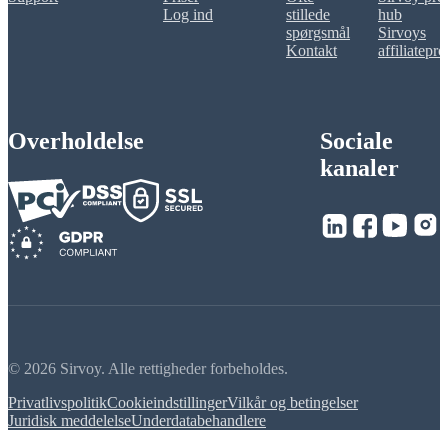
Log ind
stillede
hub
spørgsmål
Sirvoys
Kontakt
affiliatepr
Overholdelse
Sociale
kanaler
© 2026 Sirvoy. Alle rettigheder forbeholdes.
Privatlivspolitik
Cookieindstillinger
Vilkår og betingelser
Juridisk meddelelse
Underdatabehandlere