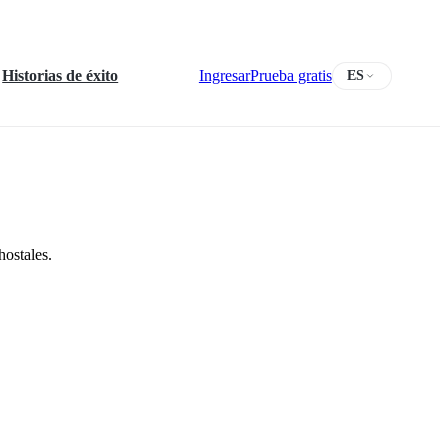
Historias de éxito
Ingresar
Prueba gratis
ES
hostales.