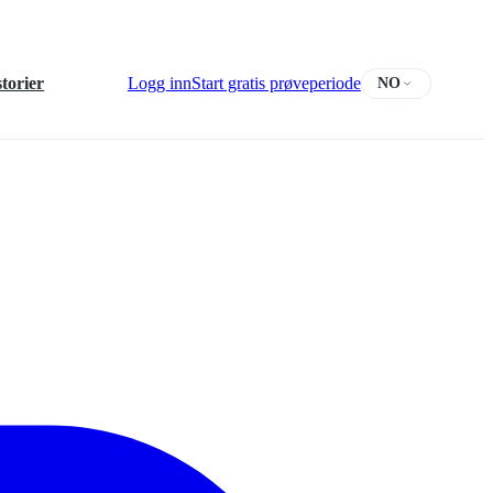
torier
Logg inn
Start gratis prøveperiode
NO