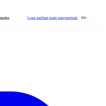
torier
Logg inn
Start gratis prøveperiode
NO