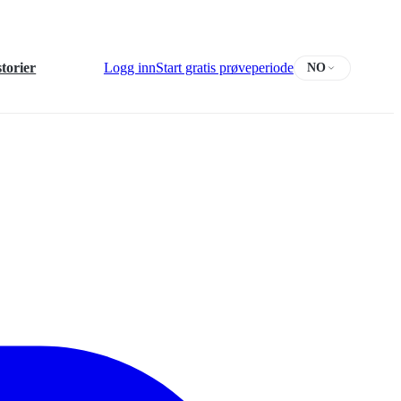
torier
Logg inn
Start gratis prøveperiode
NO