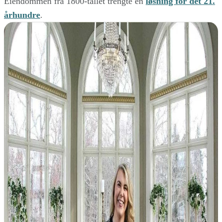
Eiendommen fra 1800-tallet trengte en
løsning for det 21.
århundre
.