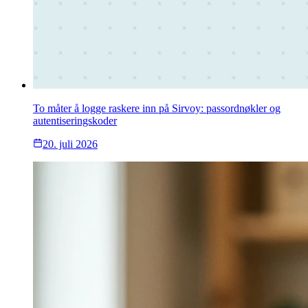
To måter å logge raskere inn på Sirvoy: passordnøkler og
autentiseringskoder
20. juli 2026