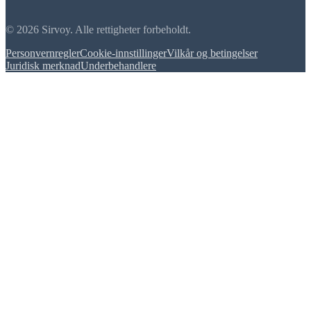
© 2026 Sirvoy. Alle rettigheter forbeholdt.
Personvernregler
Cookie-innstillinger
Vilkår og betingelser
Juridisk merknad
Underbehandlere