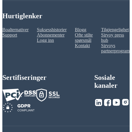
Hurtiglenker
Boalternativer
Suksesshistorier
Blogg
Tilgjengelighet
Support
Abonnementer
Ofte stilte
Sirvoy press
Logg inn
spørsmål
hub
Kontakt
Sirvoys
partnerprogram
Sertifiseringer
Sosiale
kanaler