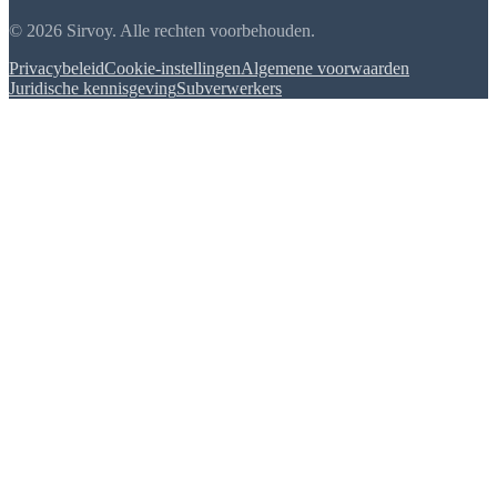
© 2026 Sirvoy. Alle rechten voorbehouden.
Privacybeleid
Cookie-instellingen
Algemene voorwaarden
Juridische kennisgeving
Subverwerkers