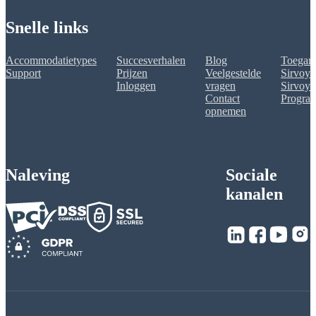
Snelle links
Accommodatietypes
Succesverhalen
Blog
Toegank
Support
Prijzen
Veelgestelde
Sirvoy 
Inloggen
vragen
Sirvoy A
Contact
Progra
opnemen
Naleving
Sociale
kanalen