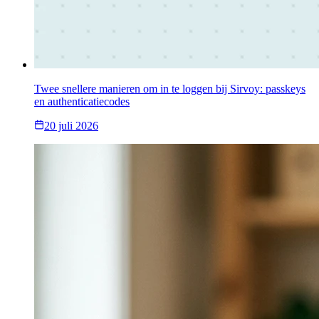
Twee snellere manieren om in te loggen bij Sirvoy: passkeys
en authenticatiecodes
20 juli 2026