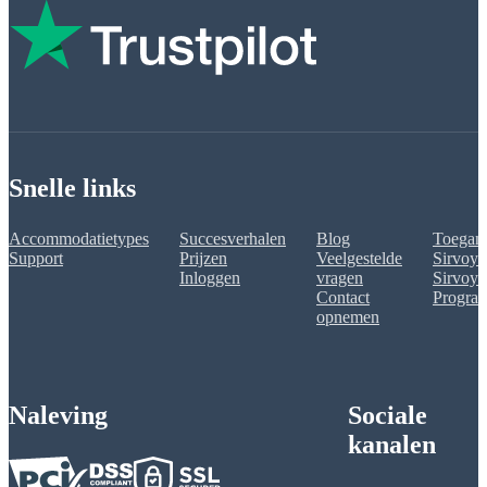
Snelle links
Accommodatietypes
Succesverhalen
Blog
Toegank
Support
Prijzen
Veelgestelde
Sirvoy 
Inloggen
vragen
Sirvoy A
Contact
Progra
opnemen
Naleving
Sociale
kanalen