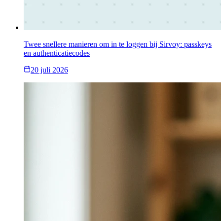
Twee snellere manieren om in te loggen bij Sirvoy: passkeys
en authenticatiecodes
20 juli 2026