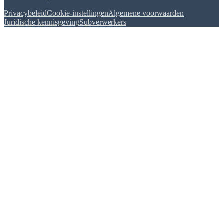
Privacybeleid
Cookie-instellingen
Algemene voorwaarden
Juridische kennisgeving
Subverwerkers