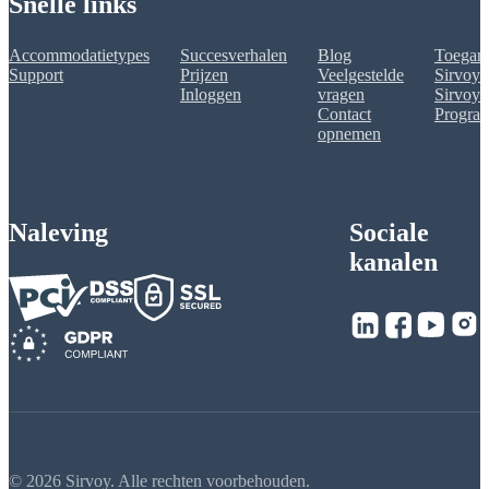
Snelle links
Accommodatietypes
Succesverhalen
Blog
Toegank
Support
Prijzen
Veelgestelde
Sirvoy 
Inloggen
vragen
Sirvoy A
Contact
Progra
opnemen
Naleving
Sociale
kanalen
© 2026 Sirvoy. Alle rechten voorbehouden.