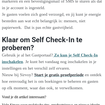
markeren en een bevestigingsmail of SMS te sturen als dat
in je account is ingesteld.
Je gasten voelen zich goed verzorgd, en jij kunt je energie
besteden aan wat echt belangrijk is: mensen, niet
papierwerk. Dat is pas echte gastvrijheid.
Klaar om Self Check-In te
proberen?
Gebruik je al het Gastportaal?
Zo kun je Self Check-In
inschakelen
. Je kunt het vandaag nog inschakelen in je
instellingen en het verschil zelf ervaren.
Nieuw bij Sirvoy?
Start je gratis proefperiode
en ontdek
hoe eenvoudig het is om boekingen te beheren en gasten
op elk moment, waar dan ook, te verwelkomen.
Vond je dit artikel interessant?
Volg Sirvoy voor praktische tips, productnieuws en nieuwe ideeën