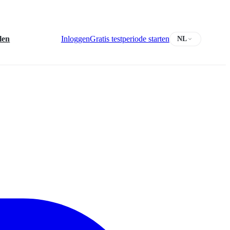
len
Inloggen
Gratis testperiode starten
NL