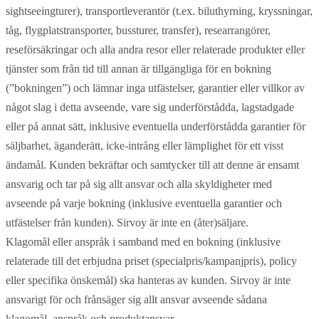
sightseeingturer), transportleverantör (t.ex. biluthyrning, kryssningar,
tåg, flygplatstransporter, bussturer, transfer), researrangörer,
reseförsäkringar och alla andra resor eller relaterade produkter eller
tjänster som från tid till annan är tillgängliga för en bokning
(”bokningen”) och lämnar inga utfästelser, garantier eller villkor av
något slag i detta avseende, vare sig underförstådda, lagstadgade
eller på annat sätt, inklusive eventuella underförstådda garantier för
säljbarhet, äganderätt, icke-intrång eller lämplighet för ett visst
ändamål. Kunden bekräftar och samtycker till att denne är ensamt
ansvarig och tar på sig allt ansvar och alla skyldigheter med
avseende på varje bokning (inklusive eventuella garantier och
utfästelser från kunden). Sirvoy är inte en (åter)säljare.
Klagomål eller anspråk i samband med en bokning (inklusive
relaterade till det erbjudna priset (specialpris/kampanjpris), policy
eller specifika önskemål) ska hanteras av kunden. Sirvoy är inte
ansvarigt för och frånsäger sig allt ansvar avseende sådana
klagomål, anspråk och produktansvar.