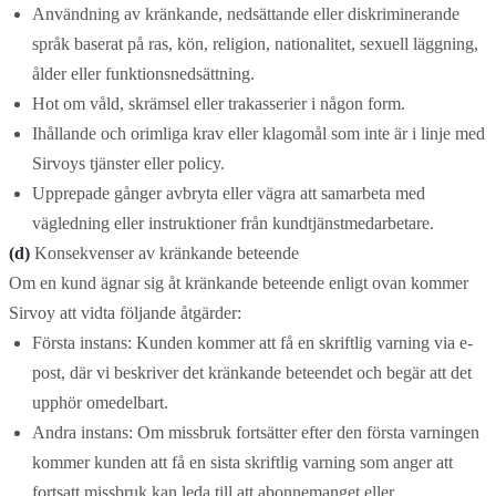
Användning av kränkande, nedsättande eller diskriminerande
språk baserat på ras, kön, religion, nationalitet, sexuell läggning,
ålder eller funktionsnedsättning.
Hot om våld, skrämsel eller trakasserier i någon form.
Ihållande och orimliga krav eller klagomål som inte är i linje med
Sirvoys tjänster eller policy.
Upprepade gånger avbryta eller vägra att samarbeta med
vägledning eller instruktioner från kundtjänstmedarbetare.
(d)
Konsekvenser av kränkande beteende
Om en kund ägnar sig åt kränkande beteende enligt ovan kommer
Sirvoy att vidta följande åtgärder:
Första instans: Kunden kommer att få en skriftlig varning via e-
post, där vi beskriver det kränkande beteendet och begär att det
upphör omedelbart.
Andra instans: Om missbruk fortsätter efter den första varningen
kommer kunden att få en sista skriftlig varning som anger att
fortsatt missbruk kan leda till att abonnemanget eller