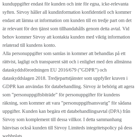
kunduppgifter endast för kunden och inte för egna, icke-relevanta
syften. Sirvoy håller all kundinformation konfidentiell och kommer
endast att lämna ut information om kunden till en tredje part om det
är relevant för den tjänst som tillhandahålls genom detta avtal. Vid
behov kommer Sirvoy att kontakta kunden med viktig information
relaterad till kundens konto.
Alla personuppgifter som samlas in kommer att behandlas på ett
rättvist, lagligt och transparent sätt och i enlighet med den allmänna
dataskyddsförordningen EU 2016/679 (”GDPR”) och
dataskyddslagen 2018. Tredjepartstjänster som uppfyller kraven i
GDPR kan användas för databehandling. Sirvoy är behörig att agera
som ”personuppgiftsbiträde” för personuppgifter för kundens
räkning, som kommer att vara ”personuppgiftsansvarig” för sådana
uppgifter. Kunden kan begära ett databehandlingsavtal (DPA) från
Sirvoy som komplement till dessa villkor. I detta sammanhang
hänvisas också kunden till Sirvoy Limiteds integritetspolicy på dess
webbplats.