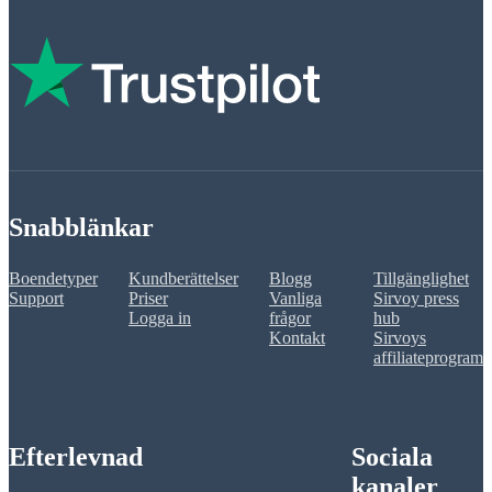
Snabblänkar
Boendetyper
Kundberättelser
Blogg
Tillgänglighet
Support
Priser
Vanliga
Sirvoy press
Logga in
frågor
hub
Kontakt
Sirvoys
affiliateprogram
Efterlevnad
Sociala
kanaler