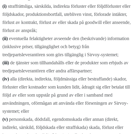
(i)
straffrättsliga, särskilda, indirekta förluster eller följdförluster eller
följdskador, produktionsbortfall, utebliven vinst, förlorade intäkter,
förlust av kontrakt, förlust av eller skada på goodwill eller anseende,
förlust av anspråk;
(ii)
eventuella felaktigheter avseende den (beskrivande) information
(inklusive priser, tillgänglighet och betyg) från
tredjepartsleverantören som görs tillgänglig i Sirvoy-systemet;
(iii)
de tjänster som tillhandahålls eller de produkter som erbjuds av
tredjepartsleverantören eller andra affärspartner;
(iv)
alla (direkta, indirekta, följdmässiga eller bestraffande) skador,
förluster eller kostnader som kunden lidit, ådragit sig eller betalat till
följd av eller som uppstår på grund av eller i samband med
användningen, oförmågan att använda eller förseningen av Sirvoy-
systemet; eller
(v)
personskada, dödsfall, egendomsskada eller annan (direkt,
indirekt, särskild, följdskada eller straffskada) skada, förlust eller