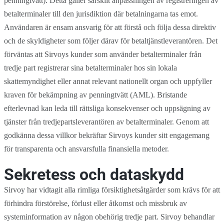
penningtvätt). Detta gäller särskilt anpassningen av registreringen av
betalterminaler till den jurisdiktion där betalningarna tas emot.
Användaren är ensam ansvarig för att förstå och följa dessa direktiv
och de skyldigheter som följer därav för betaltjänstleverantören. Det
förväntas att Sirvoys kunder som använder betalterminaler från
tredje part registrerar sina betalterminaler hos sin lokala
skattemyndighet eller annat relevant nationellt organ och uppfyller
kraven för bekämpning av penningtvätt (AML). Bristande
efterlevnad kan leda till rättsliga konsekvenser och uppsägning av
tjänster från tredjepartsleverantören av betalterminaler. Genom att
godkänna dessa villkor bekräftar Sirvoys kunder sitt engagemang
för transparenta och ansvarsfulla finansiella metoder.
Sekretess och dataskydd
Sirvoy har vidtagit alla rimliga försiktighetsåtgärder som krävs för att
förhindra förstörelse, förlust eller åtkomst och missbruk av
systeminformation av någon obehörig tredje part. Sirvoy behandlar