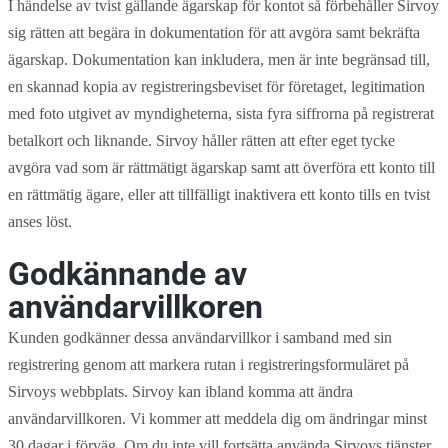
I händelse av tvist gällande ägarskap för kontot så förbehåller Sirvoy
sig rätten att begära in dokumentation för att avgöra samt bekräfta
ägarskap. Dokumentation kan inkludera, men är inte begränsad till,
en skannad kopia av registreringsbeviset för företaget, legitimation
med foto utgivet av myndigheterna, sista fyra siffrorna på registrerat
betalkort och liknande. Sirvoy håller rätten att efter eget tycke
avgöra vad som är rättmätigt ägarskap samt att överföra ett konto till
en rättmätig ägare, eller att tillfälligt inaktivera ett konto tills en tvist
anses löst.
Godkännande av
användarvillkoren
Kunden godkänner dessa användarvillkor i samband med sin
registrering genom att markera rutan i registreringsformuläret på
Sirvoys webbplats. Sirvoy kan ibland komma att ändra
användarvillkoren. Vi kommer att meddela dig om ändringar minst
30 dagar i förväg. Om du inte vill fortsätta använda Sirvoys tjänster