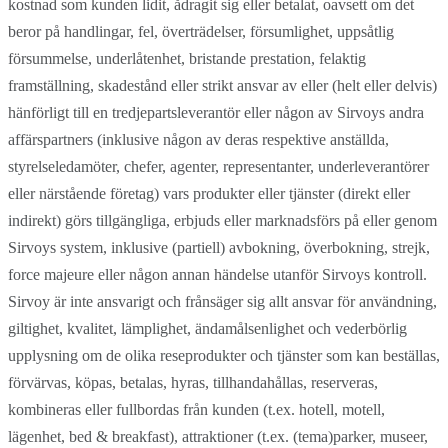
kostnad som kunden lidit, ådragit sig eller betalat, oavsett om det
beror på handlingar, fel, överträdelser, försumlighet, uppsåtlig
försummelse, underlåtenhet, bristande prestation, felaktig
framställning, skadestånd eller strikt ansvar av eller (helt eller delvis)
hänförligt till en tredjepartsleverantör eller någon av Sirvoys andra
affärspartners (inklusive någon av deras respektive anställda,
styrelseledamöter, chefer, agenter, representanter, underleverantörer
eller närstående företag) vars produkter eller tjänster (direkt eller
indirekt) görs tillgängliga, erbjuds eller marknadsförs på eller genom
Sirvoys system, inklusive (partiell) avbokning, överbokning, strejk,
force majeure eller någon annan händelse utanför Sirvoys kontroll.
Sirvoy är inte ansvarigt och frånsäger sig allt ansvar för användning,
giltighet, kvalitet, lämplighet, ändamålsenlighet och vederbörlig
upplysning om de olika reseprodukter och tjänster som kan beställas,
förvärvas, köpas, betalas, hyras, tillhandahållas, reserveras,
kombineras eller fullbordas från kunden (t.ex. hotell, motell,
lägenhet, bed & breakfast), attraktioner (t.ex. (tema)parker, museer,