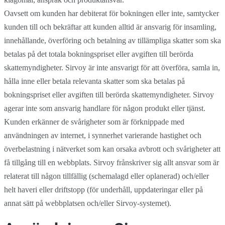
Oavsett om kunden har debiterat för bokningen eller inte, samtycker
kunden till och bekräftar att kunden alltid är ansvarig för insamling,
innehållande, överföring och betalning av tillämpliga skatter som ska
betalas på det totala bokningspriset eller avgiften till berörda
skattemyndigheter. Sirvoy är inte ansvarigt för att överföra, samla in,
hålla inne eller betala relevanta skatter som ska betalas på
bokningspriset eller avgiften till berörda skattemyndigheter. Sirvoy
agerar inte som ansvarig handlare för någon produkt eller tjänst.
Kunden erkänner de svårigheter som är förknippade med
användningen av internet, i synnerhet varierande hastighet och
överbelastning i nätverket som kan orsaka avbrott och svårigheter att
få tillgång till en webbplats. Sirvoy frånskriver sig allt ansvar som är
relaterat till någon tillfällig (schemalagd eller oplanerad) och/eller
helt haveri eller driftstopp (för underhåll, uppdateringar eller på
annat sätt på webbplatsen och/eller Sirvoy-systemet).