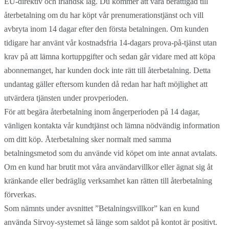
EU-direktiv och irländsk lag. Du kommer att vara berättigad till
återbetalning om du har köpt vår prenumerationstjänst och vill
avbryta inom 14 dagar efter den första betalningen. Om kunden
tidigare har använt vår kostnadsfria 14-dagars prova-på-tjänst utan
krav på att lämna kortuppgifter och sedan går vidare med att köpa
abonnemanget, har kunden dock inte rätt till återbetalning. Detta
undantag gäller eftersom kunden då redan har haft möjlighet att
utvärdera tjänsten under provperioden.
För att begära återbetalning inom ångerperioden på 14 dagar,
vänligen kontakta vår kundtjänst och lämna nödvändig information
om ditt köp. Återbetalning sker normalt med samma
betalningsmetod som du använde vid köpet om inte annat avtalats.
Om en kund har brutit mot våra användarvillkor eller ägnat sig åt
kränkande eller bedräglig verksamhet kan rätten till återbetalning
förverkas.
Som nämnts under avsnittet ”Betalningsvillkor” kan en kund
använda Sirvoy-systemet så länge som saldot på kontot är positivt.