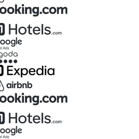
Enkeltrom
1
Enkeltrom
Valgt
€148.00
/natt
Rom
Velg rom…