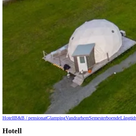
Hotell
B&B / pensionat
Glamping
Vandrarhem
Semesterboende
Långtid
Hotell