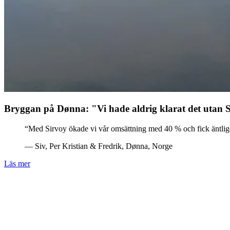
Bryggan på Dønna: "Vi hade aldrig klarat det utan 
“Med Sirvoy ökade vi vår omsättning med 40 % och fick äntligen 
— Siv, Per Kristian & Fredrik, Dønna, Norge
Läs mer