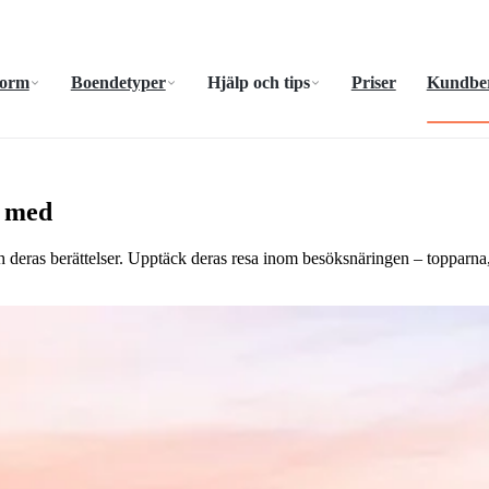
form
Boendetyper
Hjälp och tips
Priser
Kundber
a med
 deras berättelser. Upptäck deras resa inom besöksnäringen – topparna