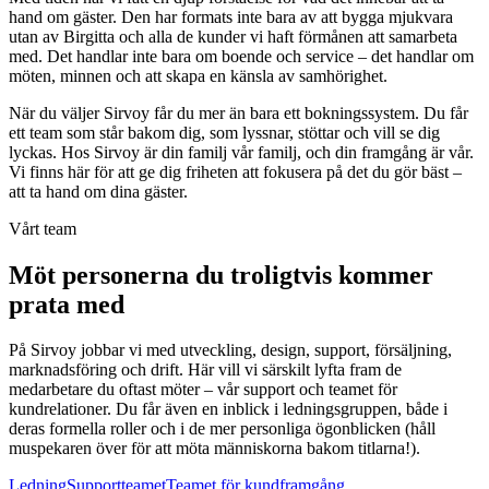
hand om gäster. Den har formats inte bara av att bygga mjukvara
utan av Birgitta och alla de kunder vi haft förmånen att samarbeta
med. Det handlar inte bara om boende och service – det handlar om
möten, minnen och att skapa en känsla av samhörighet.
När du väljer Sirvoy får du mer än bara ett bokningssystem. Du får
ett team som står bakom dig, som lyssnar, stöttar och vill se dig
lyckas. Hos Sirvoy är din familj vår familj, och din framgång är vår.
Vi finns här för att ge dig friheten att fokusera på det du gör bäst –
att ta hand om dina gäster.
Vårt team
Möt personerna du troligtvis kommer
prata med
På Sirvoy jobbar vi med utveckling, design, support, försäljning,
marknadsföring och drift. Här vill vi särskilt lyfta fram de
medarbetare du oftast möter – vår support och teamet för
kundrelationer. Du får även en inblick i ledningsgruppen, både i
deras formella roller och i de mer personliga ögonblicken (håll
muspekaren över för att möta människorna bakom titlarna!).
Ledning
Supportteamet
Teamet för kundframgång