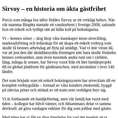
Sirvoy – en historia om äkta gästfrihet
Precis som många bra idéer föddes Sirvoy ur ett verkligt behov. När
vår mamma Birgitta startade ett vandrarhem i Sverige 2008, saknade
hon ett enkelt och tydligt sätt att hålla koll på bokningarna.
Vi – hennes söner – slog ihop våra kunskaper inom utveckling,
marknadsföring och ledarskap för att skapa ett enkelt verktyg som
skulle få hennes arbetsdag att flyta på smidigt. Vad vi inte visste då,
var att just den där skräddarsydda lösningen inte bara skulle förändra
hennes verksamhet, utan även tusentals andra runt om i världen.
Idag, många år senare, har Sirvoy vuxit från ett litet familjeprojekt
till en global plattform för gästbranschen, med användare i över 140
länder.
Det som började som ett enkelt bokningssystem har utvecklats till en
komplett verktygslåda – formad av våra kunders önskemål, byggd
på rättvisa priser och stöttad av ett team som verkligen bryr sig.
Vi är fortfarande ett familjeföretag, men vår familj har vuxit med
tiden – kollegor har blivit vänner, och tillsammans delar vi samma
drivkraft: att göra vardagen enklare för dig som jobbar med gäster.
Med tiden har vi fått en djup förståelse för vad det innebär att ta