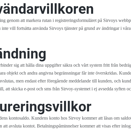
ändarvillkoren
ng genom att markera rutan i registreringsformuläret på Sirvoys webbp
te vill fortsätta använda Sirvoys tjänster på grund av ändringar i våra 
ändning
inder sig att hålla dina uppgifter säkra och vårt system fritt från bed
sbara objekt och andra angivna begränsningar får inte överskridas. Kund
vslutas, men endast efter föregående meddelande till kunden, och kunde
till, att skicka e-post och sms från Sirvoy-systemet i ej avsedda syften o
ureringsvillkor
ndens kontosaldo. Kundens konto hos Sirvoy kommer att låsas om saldot 
n att avsluta kontot. Betalningspåminnelser kommer att visas efter inlog