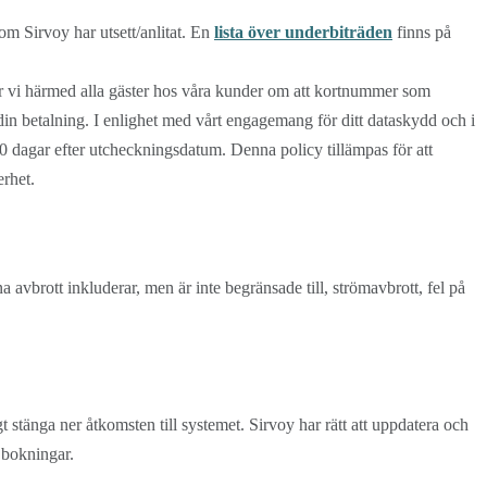
m Sirvoy har utsett/anlitat. En
lista över underbiträden
finns på
erar vi härmed alla gäster hos våra kunder om att kortnummer som
 din betalning. I enlighet med vårt engagemang för ditt dataskydd och i
0 dagar efter utcheckningsdatum. Denna policy tillämpas för att
erhet.
a avbrott inkluderar, men är inte begränsade till, strömavbrott, fel på
gt stänga ner åtkomsten till systemet. Sirvoy har rätt att uppdatera och
v bokningar.