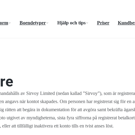
form
Boendetyper
Hjälp och tips
Priser
Kundber
re
llhandahålls av Sirvoy Limited (nedan kallad ”Sirvoy”), som är registr
n angavs när kontot skapades. Om personen har registrerat sig för en a
 sig rätten att begära in dokumentation för att avgöra samt bekräfta äga
to utgivet av myndigheterna, sista fyra siffrorna på registrerat betalkor
ler att tillfälligt inaktivera ett konto tills en tvist anses löst.