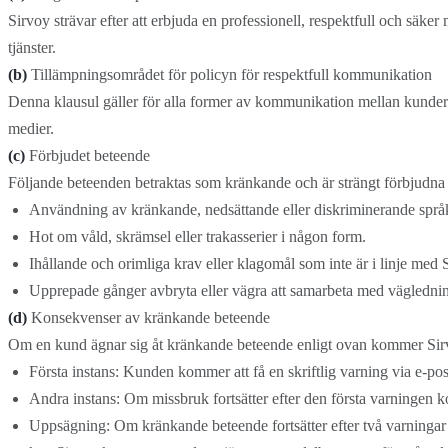
Sirvoy strävar efter att erbjuda en professionell, respektfull och säke
tjänster.
(b)
Tillämpningsområdet för policyn för respektfull kommunikation
Denna klausul gäller för alla former av kommunikation mellan kunder o
medier.
(c)
Förbjudet beteende
Följande beteenden betraktas som kränkande och är strängt förbjudna 
Användning av kränkande, nedsättande eller diskriminerande språk ba
Hot om våld, skrämsel eller trakasserier i någon form.
Ihållande och orimliga krav eller klagomål som inte är i linje med Si
Upprepade gånger avbryta eller vägra att samarbeta med vägledning
(d)
Konsekvenser av kränkande beteende
Om en kund ägnar sig åt kränkande beteende enligt ovan kommer Sirvo
Första instans: Kunden kommer att få en skriftlig varning via e-po
Andra instans: Om missbruk fortsätter efter den första varningen kom
Uppsägning: Om kränkande beteende fortsätter efter två varningar 