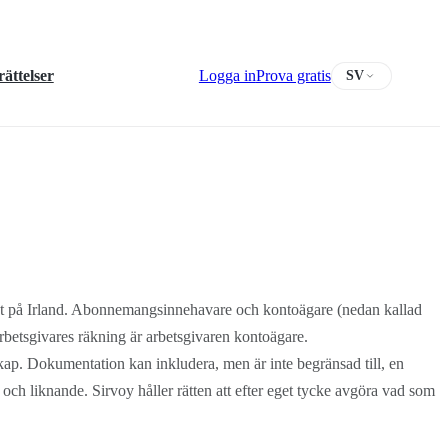
ättelser
Logga in
Prova gratis
SV
erat på Irland. Abonnemangsinnehavare och kontoägare (nedan kallad
rbetsgivares räkning är arbetsgivaren kontoägare.
rskap. Dokumentation kan inkludera, men är inte begränsad till, en
t och liknande. Sirvoy håller rätten att efter eget tycke avgöra vad som