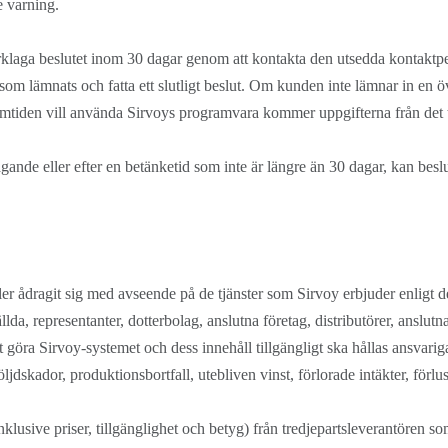
e varning.
rklaga beslutet inom 30 dagar genom att kontakta den utsedda kontakt
n som lämnats och fatta ett slutligt beslut. Om kunden inte lämnar in e
amtiden vill använda Sirvoys programvara kommer uppgifterna från det tid
e eller efter en betänketid som inte är längre än 30 dagar, kan beslutet
ler ådragit sig med avseende på de tjänster som Sirvoy erbjuder enligt de
lda, representanter, dotterbolag, anslutna företag, distributörer, anslutn
t göra Sirvoy-systemet och dess innehåll tillgängligt ska hållas ansvariga
r följdskador, produktionsbortfall, utebliven vinst, förlorade intäkter, för
lusive priser, tillgänglighet och betyg) från tredjepartsleverantören som