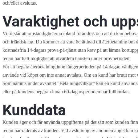
och/eller avslutas.
Varaktighet och up
Vi förstår att omständigheterna ibland förändras och att du kan behöva
och irländsk lag. Du kommer att vara berättigad till återbetalning om 
kostnadsfria 14-dagars prova-på-tjänst utan krav på att lämna kortupp
redan har haft möjlighet att utvärdera tjänsten under provperioden.
För att begära återbetalning inom ångerperioden på 14 dagar, vänlig
använde vid köpet om inte annat avtalats. Om en kund har brutit mot vå
Som nämnts under avsnittet ”Betalningsvillkor” kan en kund använda Si
eller på kundens begäran innan 60-dagarsperioden har fullbordats.
Kunddata
Kunden äger och får använda uppgifterna på det sätt som kunden finn
redan har raderats av kunden. Vid avslutning av abonnemanget kan kun