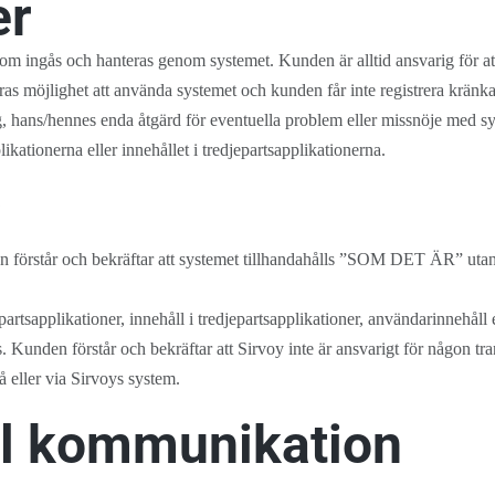
er
om ingås och hanteras genom systemet. Kunden är alltid ansvarig för att 
dras möjlighet att använda systemet och kunden får inte registrera kränk
ag, hans/hennes enda åtgärd för eventuella problem eller missnöje med sys
ikationerna eller innehållet i tredjepartsapplikationerna.
r
en förstår och bekräftar att systemet tillhandahålls ”SOM DET ÄR” utan u
djepartsapplikationer, innehåll i tredjepartsapplikationer, användarinnehål
s. Kunden förstår och bekräftar att Sirvoy inte är ansvarigt för någon t
å eller via Sirvoys system.
ull kommunikation