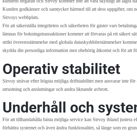
kundens begäran och Sirvoy kommer inte att vara skyldigt att lagra n
Kunden godkänner och samtycker härmed till att dess uppgifter, om n
Sirvoys webbplats.
För att säkerställa integriteten och säkerheten för gäster vars betaln
lämnas för bokningstransaktioner kommer att förvaras på ett säkert sät
strikt överensstämmelse med globala dataskyddsbestämmelser kommer al
skydda din personliga information mot obehörig åtkomst och för att f
Operativ stabilitet
Sirvoy strävar efter högsta möjliga driftstabilitet men ansvarar inte fö
utrustning och anslutningar och andra liknande avbrott.
Underhåll och syst
För att tillhandahålla bästa möjliga service kan Sirvoy ibland justera el
förbättra systemet och även ändra funktionalitet, så länge som en grund