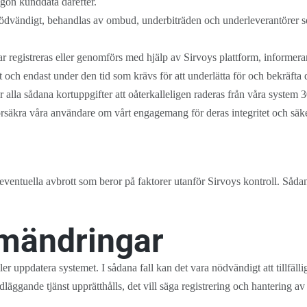
ågon kunddata därefter.
ödvändigt, behandlas av ombud, underbiträden och underleverantörer so
ingar registreras eller genomförs med hjälp av Sirvoys plattform, inform
t och endast under den tid som krävs för att underlätta för och bekräfta
la sådana kortuppgifter att oåterkalleligen raderas från våra system 3
örsäkra våra användare om vårt engagemang för deras integritet och säk
r eventuella avbrott som beror på faktorer utanför Sirvoys kontroll. Sådan
emändringar
ler uppdatera systemet. I sådana fall kan det vara nödvändigt att tillfälli
läggande tjänst upprätthålls, det vill säga registrering och hantering a