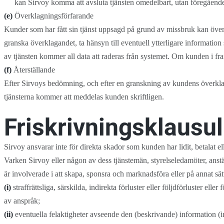
kan Sirvoy komma att avsluta tjänsten omedelbart, utan föregåend
(e)
Överklagningsförfarande
Kunder som har fått sin tjänst uppsagd på grund av missbruk kan öve
granska överklagandet, ta hänsyn till eventuell ytterligare informatio
av tjänsten kommer all data att raderas från systemet. Om kunden i fr
(f)
Återställande
Efter Sirvoys bedömning, och efter en granskning av kundens överklagand
tjänsterna kommer att meddelas kunden skriftligen.
Friskrivningsklausul
Sirvoy ansvarar inte för direkta skador som kunden har lidit, betalat el
Varken Sirvoy eller någon av dess tjänstemän, styrelseledamöter, anstäl
är involverade i att skapa, sponsra och marknadsföra eller på annat sät
(i)
straffrättsliga, särskilda, indirekta förluster eller följdförluster elle
av anspråk;
(ii)
eventuella felaktigheter avseende den (beskrivande) information (ink