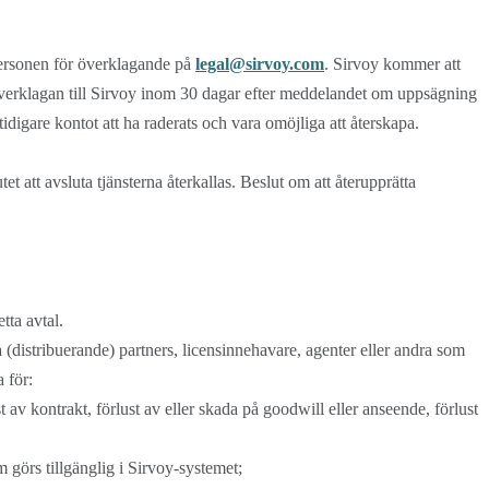
personen för överklagande på
legal@sirvoy.com
. Sirvoy kommer att
n överklagan till Sirvoy inom 30 dagar efter meddelandet om uppsägning
igare kontot att ha raderats och vara omöjliga att återskapa.
 att avsluta tjänsterna återkallas. Beslut om att återupprätta
tta avtal.
a (distribuerande) partners, licensinnehavare, agenter eller andra som
 för:
lust av kontrakt, förlust av eller skada på goodwill eller anseende, förlust
 görs tillgänglig i Sirvoy-systemet;