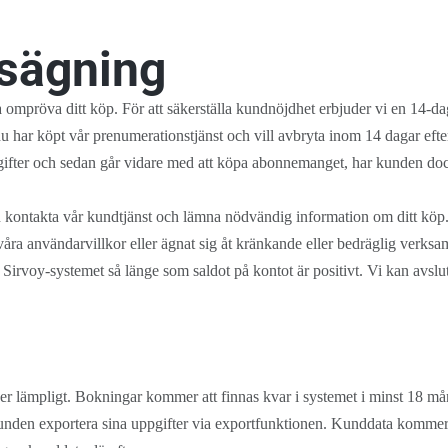
psägning
 ompröva ditt köp. För att säkerställa kundnöjdhet erbjuder vi en 14-dag
du har köpt vår prenumerationstjänst och vill avbryta inom 14 dagar eft
gifter och sedan går vidare med att köpa abonnemanget, har kunden dock 
en kontakta vår kundtjänst och lämna nödvändig information om ditt k
ra användarvillkor eller ägnat sig åt kränkande eller bedräglig verksamh
rvoy-systemet så länge som saldot på kontot är positivt. Vi kan avslut
er lämpligt. Bokningar kommer att finnas kvar i systemet i minst 18 må
den exportera sina uppgifter via exportfunktionen. Kunddata kommer att