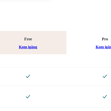
Free
Pro
Kom igång
Kom igå