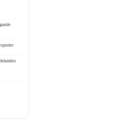
ggande
experter
delanden