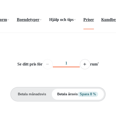
form
Boendetyper
Hjälp och tips
Priser
Kundber
−
+
Se ditt pris för
rum
*
Betala månadsvis
Betala årsvis
Spara 8 %