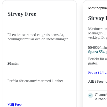
Mest populä
Sirvoy Free
Sirvoy 
Maximera in
Manager (OT
Få en bra start med en gratis hemsida,
verktyg för g
bokningsformulär och onlinebetalningar.
$
54
$
50
/må
Spara
$54
p
Perfekt för 
gäster.
$
0
/mån
Prova i 14 d
Perfekt för ensamvärdar med 1 enhet.
Allt i Free- 
Channe
Airbnb
Välj Free