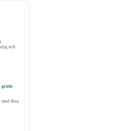
m,
rktyg och
 gratis
 med flera