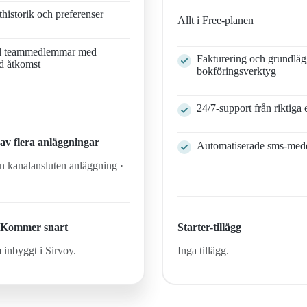
thistorik och preferenser
Allt i Free-planen
ll teammedlemmar med
Fakturering och grundlä
d åtkomst
bokföringsverktyg
24/7-support från riktiga 
av flera anläggningar
Automatiserade sms-med
en kanalansluten anläggning
·
Starter-tillägg
S
Kommer snart
Inga tillägg.
inbyggt i Sirvoy.