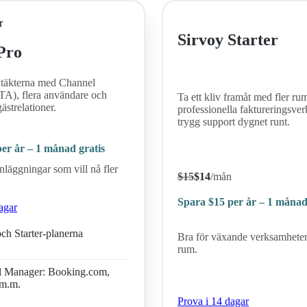
r
Sirvoy Starter
Pro
täkterna med Channel
A), flera användare och
Ta ett kliv framåt med fler ru
ästrelationer.
professionella faktureringsve
trygg support dygnet runt.
n
er år – 1 månad gratis
anläggningar som vill nå fler
$
15
$
14
/mån
Spara
$15
per år – 1 månad
agar
och Starter-planerna
Bra för växande verksamheter
rum.
l Manager: Booking.com,
 m.m.
Prova i 14 dagar