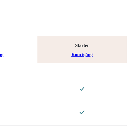
Starter
ng
Kom igång