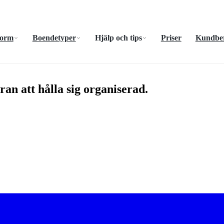
form
Boendetyper
Hjälp och tips
Priser
Kundber
n att hålla sig organiserad.