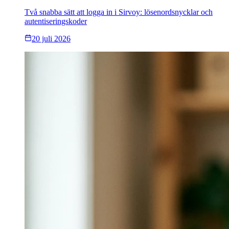
Två snabba sätt att logga in i Sirvoy: lösenordsnycklar och
autentiseringskoder
20 juli 2026