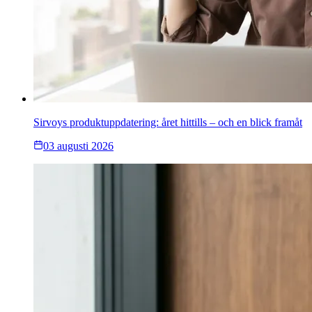
Sirvoys produktuppdatering: året hittills – och en blick framåt
03 augusti 2026