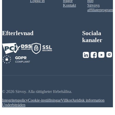
Logga in
frågor
hub
Kontakt
Sirvoys
affiliateprogram
Efterlevnad
Sociala
kanaler
© 2026 Sirvoy. Alla rättigheter förbehållna.
Integritetspolicy
Cookie-inställningar
Villkor
Juridisk information
Underbiträden