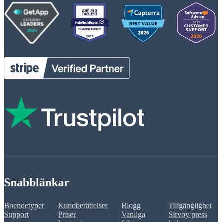
Snabblänkar
Boendetyper
Kundberättelser
Blogg
Tillgänglighet
Support
Priser
Vanliga
Sirvoy press