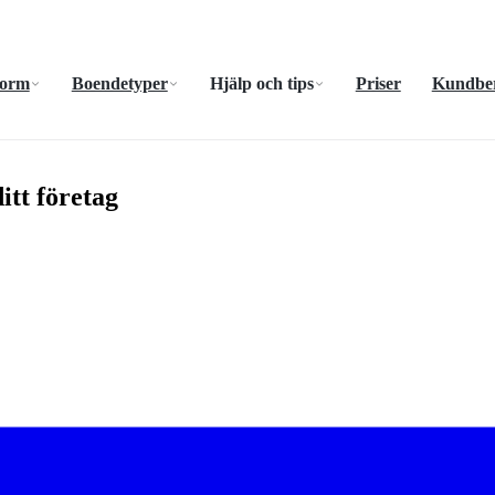
form
Boendetyper
Hjälp och tips
Priser
Kundber
itt företag