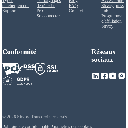
Types
Témoignages
Blog
Accessibilité
d'hébergement
de réussite
FAQ
Sirvoy press
Support
Prix
Contact
hub
Se connecter
Programme
d'affiliation
Sirvoy
Conformité
Réseaux
sociaux
© 2026 Sirvoy. Tous droits réservés.
Politique de confidentialité
Paramètres des cookies