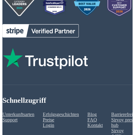
Schnellzugriff
Unterkunftsarten
Erfolgsgeschichten
Blog
Barrierefreih
Support
Preise
FAQ
Sirvoy press
Login
Kontakt
hub
Sirvoy