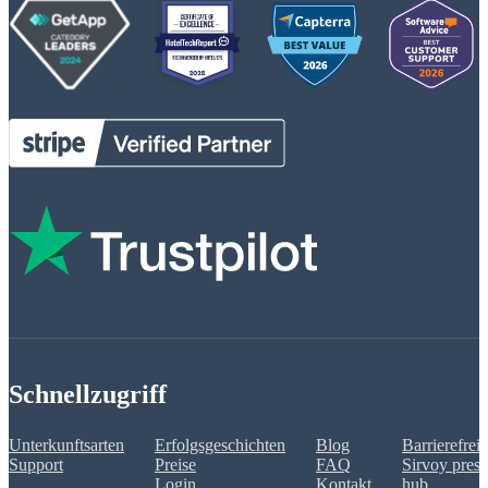
Schnellzugriff
Unterkunftsarten
Erfolgsgeschichten
Blog
Barrierefreih
Support
Preise
FAQ
Sirvoy press
Login
Kontakt
hub