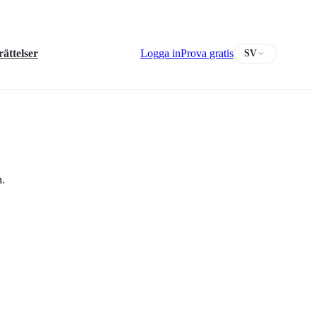
ättelser
Logga in
Prova gratis
SV
n.