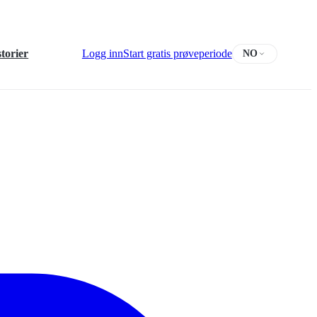
torier
Logg inn
Start gratis prøveperiode
NO