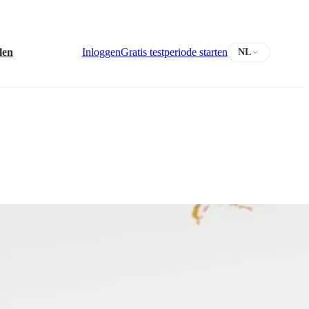
len
Inloggen
Gratis testperiode starten
NL