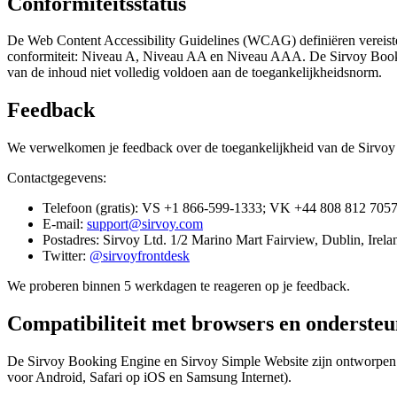
Conformiteitsstatus
De Web Content Accessibility Guidelines (WCAG) definiëren vereiste
conformiteit: Niveau A, Niveau AA en Niveau AAA. De Sirvoy Booki
van de inhoud niet volledig voldoen aan de toegankelijkheidsnorm.
Feedback
We verwelkomen je feedback over de toegankelijkheid van de Sirvoy 
Contactgegevens:
Telefoon (gratis):
VS +1 866‑599‑1333; VK +44 808 812 7057; 
E-mail:
support@sirvoy.com
Postadres:
Sirvoy Ltd. 1/2 Marino Mart Fairview, Dublin, Irela
Twitter:
@sirvoyfrontdesk
We proberen binnen 5 werkdagen te reageren op je feedback.
Compatibiliteit met browsers en ondersteu
De Sirvoy Booking Engine en Sirvoy Simple Website zijn ontworpen 
voor Android, Safari op iOS en Samsung Internet).