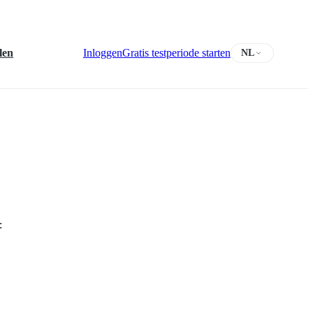
len
Inloggen
Gratis testperiode starten
NL
: