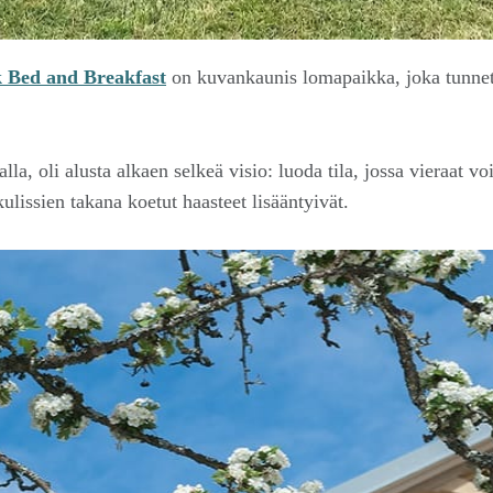
 Bed and Breakfast
on kuvankaunis lomapaikka, joka tunneta
a, oli alusta alkaen selkeä visio: luoda tila, jossa vieraat vo
lissien takana koetut haasteet lisääntyivät.