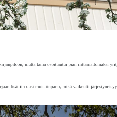
npitoon, mutta tämä osoittautui pian riittämättömäksi yrityks
rjaan lisättiin uusi muistiinpano, mikä vaikeutti järjestynei