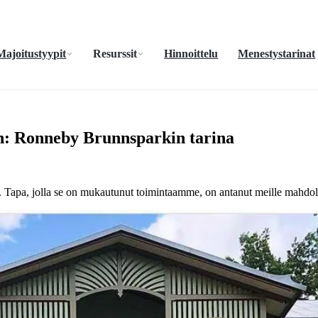
Majoitustyypit
Resurssit
Hinnoittelu
Menestystarinat
n: Ronneby Brunnsparkin tarina
Tapa, jolla se on mukautunut toimintaamme, on antanut meille mahdolli