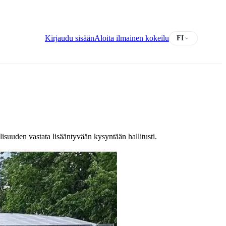
Kirjaudu sisään
Aloita ilmainen kokeilu
FI
suuden vastata lisääntyvään kysyntään hallitusti.