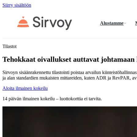
Siirry sisältöön
Alustamme
Tilastot
Tehokkaat oivallukset auttavat johtamaan
Sirvoyn sisäänrakennettu tilastointi poistaa arvailun kiinteistöhallinnas
ja alan standardien mukaisten mittareiden, kuten ADR ja RevPAR, avull
Aloita ilmainen kokeilu
14 päivän ilmainen kokeilu – luottokorttia ei tarvita.