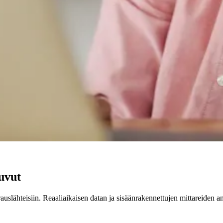
luvut
varauslähteisiin. Reaaliaikaisen datan ja sisäänrakennettujen mittareiden a