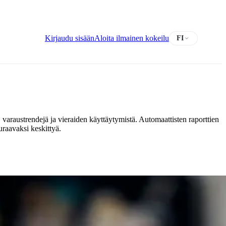
Kirjaudu sisään
Aloita ilmainen kokeilu
FI
ja, varaustrendejä ja vieraiden käyttäytymistä. Automaattisten raporttien
uraavaksi keskittyä.