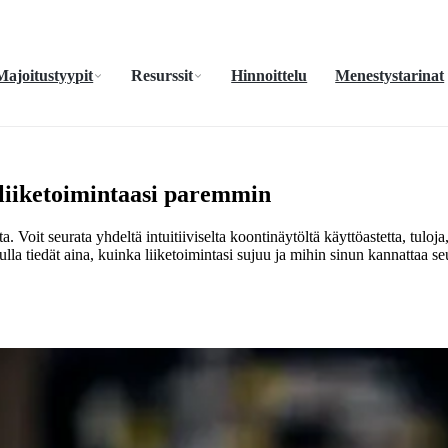
Majoitustyypit
Resurssit
Hinnoittelu
Menestystarinat
 liiketoimintaasi paremmin
ta. Voit seurata yhdeltä intuitiiviselta koontinäytöltä käyttöastetta, tulo
a tiedät aina, kuinka liiketoimintasi sujuu ja mihin sinun kannattaa se