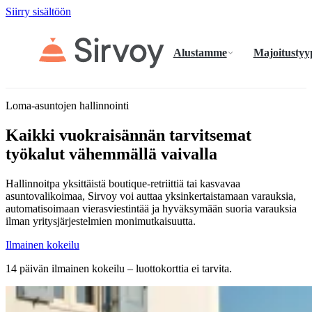
Siirry sisältöön
Alustamme
Majoitustyy
Loma-asuntojen hallinnointi
Kaikki vuokraisännän tarvitsemat
työkalut vähemmällä vaivalla
Hallinnoitpa yksittäistä boutique-retriittiä tai kasvavaa
asuntovalikoimaa, Sirvoy voi auttaa yksinkertaistamaan varauksia,
automatisoimaan vierasviestintää ja hyväksymään suoria varauksia
ilman yritysjärjestelmien monimutkaisuutta.
Ilmainen kokeilu
14 päivän ilmainen kokeilu – luottokorttia ei tarvita.