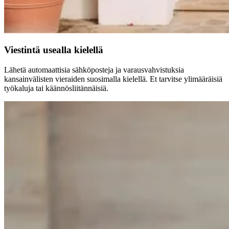
Viestintä usealla kielellä
Lähetä automaattisia sähköposteja ja varausvahvistuksia
kansainvälisten vieraiden suosimalla kielellä. Et tarvitse ylimääräisiä
työkaluja tai käännösliitännäisiä.