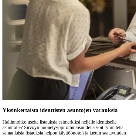
Yksinkertaista identtisten asuntojen varauksia
Hallinnoitko useita listauksia esimerkiksi neljälle identtiselle
asunnolle? Sirvoyn huonetyyppi-ominaisuudella voit ryhmitellä
samanlaisia listauksia helpon käyttöönoton ja jaetun saatavuuden