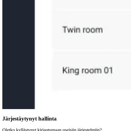
Järjestäytynyt hallinta
Oletko kyllästynyt kirjautumaan useisiin järjestelmiin?