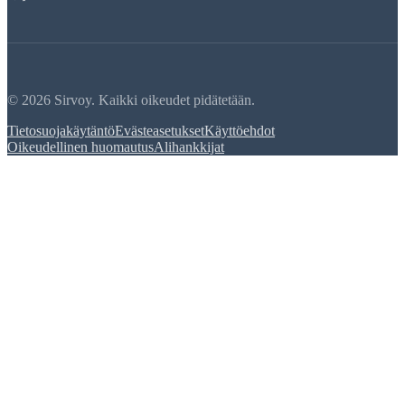
© 2026 Sirvoy. Kaikki oikeudet pidätetään.
Tietosuojakäytäntö
Evästeasetukset
Käyttöehdot
Oikeudellinen huomautus
Alihankkijat