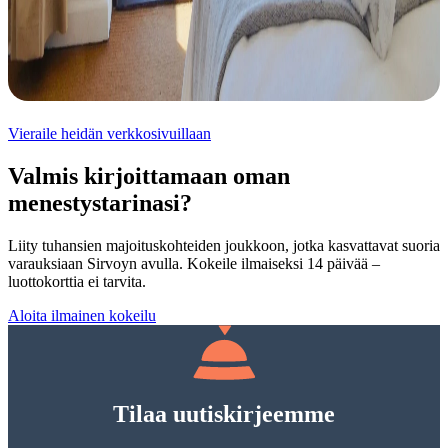
Vieraile heidän verkkosivuillaan
Valmis kirjoittamaan oman
menestystarinasi?
Liity tuhansien majoituskohteiden joukkoon, jotka kasvattavat suoria
varauksiaan Sirvoyn avulla. Kokeile ilmaiseksi 14 päivää –
luottokorttia ei tarvita.
Aloita ilmainen kokeilu
Tilaa uutiskirjeemme