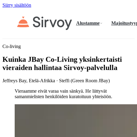
Siirry sisältöön
Alustamme
Majoitustyy
Co-living
Kuinka JBay Co-Living yksinkertaisti
vieraiden hallintaa Sirvoy-palvelulla
Jeffreys Bay, Etelä-Afrikka · Steffi (Green Room JBay)
Vieraamme eivät varaa vain sänkyä. He liittyvät
samanmielisten henkilöiden kuratoituun yhteisöön.