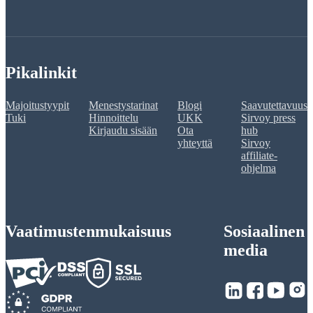
Pikalinkit
Majoitustyypit
Menestystarinat
Blogi
Saavutettavuus
Tuki
Hinnoittelu
UKK
Sirvoy press
Kirjaudu sisään
Ota
hub
yhteyttä
Sirvoy
affiliate-
ohjelma
Vaatimustenmukaisuus
Sosiaalinen
media