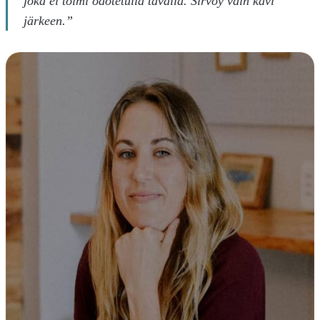
joka ei toimi odotetulla tavalla. Sirvoy vain kävi
järkeen.”