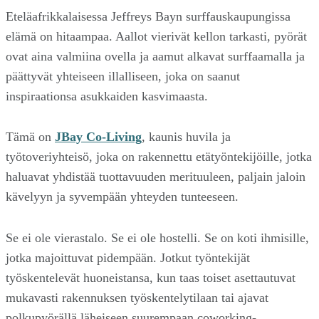
Eteläafrikkalaisessa Jeffreys Bayn surffauskaupungissa
elämä on hitaampaa. Aallot vierivät kellon tarkasti, pyörät
ovat aina valmiina ovella ja aamut alkavat surffaamalla ja
päättyvät yhteiseen illalliseen, joka on saanut
inspiraationsa asukkaiden kasvimaasta.
Tämä on
JBay Co-Living
, kaunis huvila ja
työtoveriyhteisö, joka on rakennettu etätyöntekijöille, jotka
haluavat yhdistää tuottavuuden merituuleen, paljain jaloin
kävelyyn ja syvempään yhteyden tunteeseen.
Se ei ole vierastalo. Se ei ole hostelli. Se on koti ihmisille,
jotka majoittuvat pidempään. Jotkut työntekijät
työskentelevät huoneistansa, kun taas toiset asettautuvat
mukavasti rakennuksen työskentelytilaan tai ajavat
polkupyörällä läheiseen suurempaan coworking-