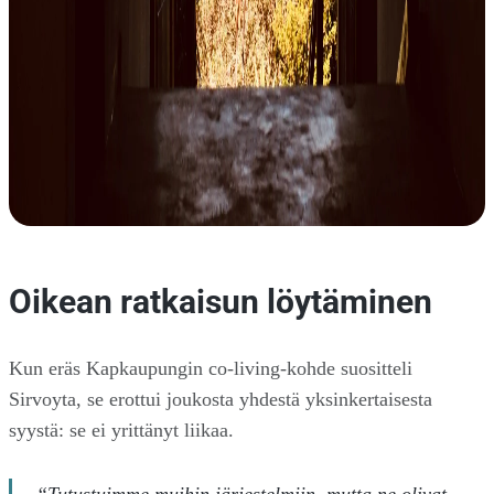
Oikean ratkaisun löytäminen
Kun eräs Kapkaupungin co-living-kohde suositteli
Sirvoyta, se erottui joukosta yhdestä yksinkertaisesta
syystä: se ei yrittänyt liikaa.
“Tutustuimme muihin järjestelmiin, mutta ne olivat