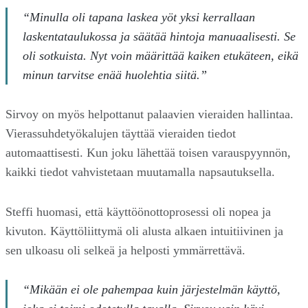
“Minulla oli tapana laskea yöt yksi kerrallaan
laskentataulukossa ja säätää hintoja manuaalisesti. Se
oli sotkuista. Nyt voin määrittää kaiken etukäteen, eikä
minun tarvitse enää huolehtia siitä.”
Sirvoy on myös helpottanut palaavien vieraiden hallintaa.
Vierassuhdetyökalujen täyttää vieraiden tiedot
automaattisesti. Kun joku lähettää toisen varauspyynnön,
kaikki tiedot vahvistetaan muutamalla napsautuksella.
Steffi huomasi, että käyttöönottoprosessi oli nopea ja
kivuton. Käyttöliittymä oli alusta alkaen intuitiivinen ja
sen ulkoasu oli selkeä ja helposti ymmärrettävä.
“Mikään ei ole pahempaa kuin järjestelmän käyttö,